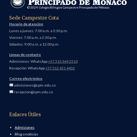
© 2024 Colegio Bilingüe Campestre Principado de Mónaco.
Sede Campestre Cota
Horario de atención
Lunes a jueves: 7:00 a.m. a 3:30 p.m.
Viernes: 7:00 a.m. a 2:30 p.m.
Sábados: 9:00 a.m. a 12:00 p.m.
Líneas de contacto
Admisiones: WhatsApp
+57 313 369 2510
Recepción: WhatsApp
+57 312 451 4432
Correo electrónico
admisiones@cpm.edu.co
recepcion@cpm.edu.co
Enlaces Útiles
Admisiones
Blog o noticias