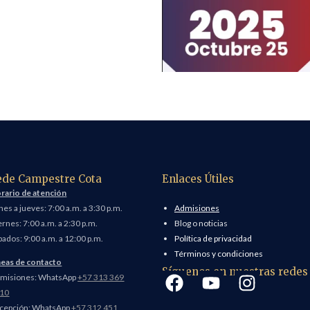
ede Campestre Cota
Enlaces Útiles
rario de atención
nes a jueves: 7:00 a.m. a 3:30 p.m.
Admisiones
ernes: 7:00 a.m. a 2:30 p.m.
Blog o noticias
bados: 9:00 a.m. a 12:00 p.m.
Política de privacidad
Términos y condiciones
neas de contacto
Síguenos en nuestras redes
misiones: WhatsApp
+57 313 369
10
cepción: WhatsApp
+57 312 451