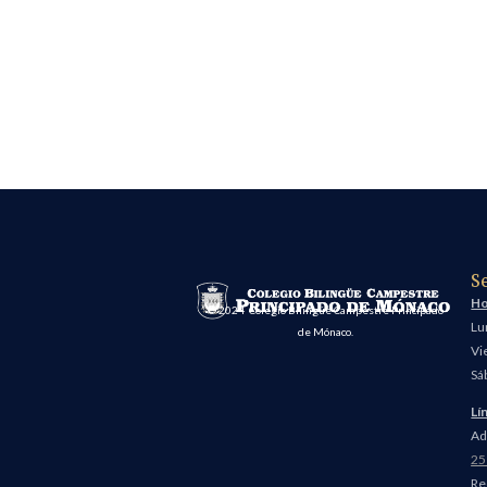
S
Ho
© 2024 Colegio Bilingüe Campestre Principado
Lu
de Mónaco.
Vi
Sá
Lí
Ad
25
Re