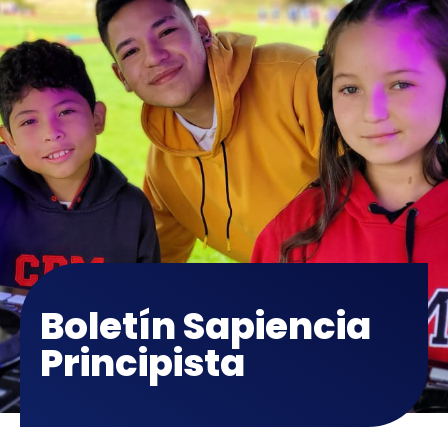
Boletín Sapiencia
Principista